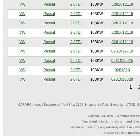
VW
Passat
2.0TDI
103KW
0281012119
VW
Passat
2.0TDI
103KW
0281012119
VW
Passat
2.0TDI
103KW
0281012119
VW
Passat
2.0TDI
103KW
0281012119
VW
Passat
2.0TDI
103KW
0281012119
VW
Passat
2.0TDI
103KW
0281012719
VW
Passat
2.0TDI
103KW
0281012925
VW
Passat
2.0TDI
103KW
0281013
VW
Passat
2.0TDI
103KW
0281015028
1
CARPRO d.o.o.
| Šmartno ob Paki 84c, 3327 Šmartno ob Paki, Slovenia | VAT ID: 
Original ECU files | Car computer s
You should check the content and check
We do not take any responsibility (direct or indir
In case you find incorrect