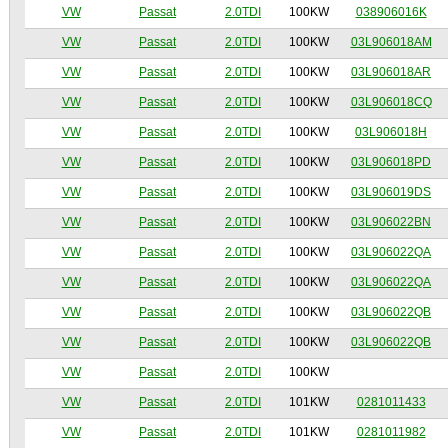
VW
Passat
2.0TDI
100KW
038906016K
VW
Passat
2.0TDI
100KW
03L906018AM
VW
Passat
2.0TDI
100KW
03L906018AR
VW
Passat
2.0TDI
100KW
03L906018CQ
VW
Passat
2.0TDI
100KW
03L906018H
VW
Passat
2.0TDI
100KW
03L906018PD
VW
Passat
2.0TDI
100KW
03L906019DS
VW
Passat
2.0TDI
100KW
03L906022BN
VW
Passat
2.0TDI
100KW
03L906022QA
VW
Passat
2.0TDI
100KW
03L906022QA
VW
Passat
2.0TDI
100KW
03L906022QB
VW
Passat
2.0TDI
100KW
03L906022QB
VW
Passat
2.0TDI
100KW
VW
Passat
2.0TDI
101KW
0281011433
VW
Passat
2.0TDI
101KW
0281011982