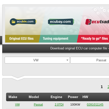
Download original ECU car computer file
VW
Passat
1
Make
Model
Engine
Power
HW
VW
Passat
2.0TDI
100KW
0281011145